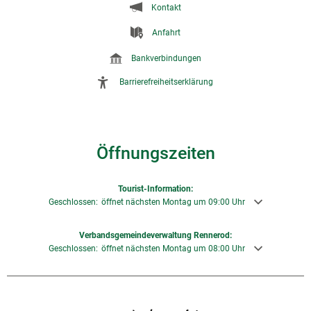
Kontakt
Anfahrt
Bankverbindungen
Barrierefreiheitserklärung
Öffnungszeiten
Tourist-Information:
Klicken, um weitere Öffnungs- oder Schließzeiten auszublenden
Geschlossen:
öffnet nächsten Montag um 09:00 Uhr
Verbandsgemeindeverwaltung Rennerod:
Klicken, um weitere Öffnungs- oder Schließzeiten auszublenden
Geschlossen:
öffnet nächsten Montag um 08:00 Uhr