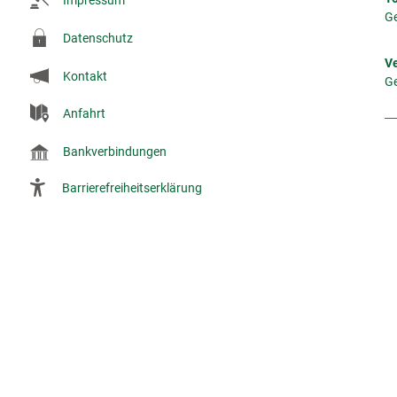
Impressum
Kl
Ge
Datenschutz
V
Kontakt
Kl
Ge
Anfahrt
Bankverbindungen
Barrierefreiheitserklärung