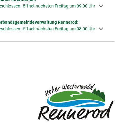
icken, um weitere Öffnungs- oder Schließzeiten auszublenden
schlossen:
öffnet nächsten Freitag um 09:00 Uhr
erbandsgemeindeverwaltung Rennerod:
icken, um weitere Öffnungs- oder Schließzeiten auszublenden
schlossen:
öffnet nächsten Freitag um 08:00 Uhr