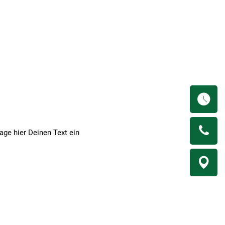
Kultur & Events
Service & Tourismus
Ö
K
age hier Deinen Text ein
A