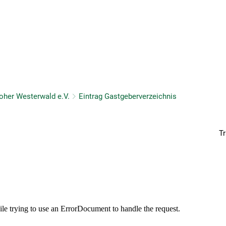
Sehen & Erleben
Aktiv & Natur
Schlafen & Essen
oher Westerwald e.V.
Eintrag Gastgeberverzeichnis
Tr
is