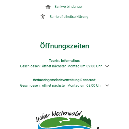
Bankverbindungen
Barrierefreiheitserklärung
Öffnungszeiten
Tourist-Information:
Klicken, um weitere Öffnungs- oder Schließzeiten auszublenden
Geschlossen:
öffnet nächsten Montag um 09:00 Uhr
Verbandsgemeindeverwaltung Rennerod:
Klicken, um weitere Öffnungs- oder Schließzeiten auszublenden
Geschlossen:
öffnet nächsten Montag um 08:00 Uhr